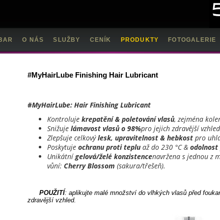
BAR
O NÁS
SLUŽBY
CENÍK
PRODUKTY
FOTOGALERIE
#MyHairLube Finishing Hair Lubricant
#
MyHairLube
:
Hair
Finishing
Lubricant
Kontroluje
krepatění
& poletování vlasů
, zejména kole
Snižuje
lámavost vlasů o 98%
pro jejich zdravější vzhled
Zlepšuje celkový
lesk, upravitelnost & hebkost
pro uhla
Poskytuje
ochranu proti teplu
až do 230 °C &
odolnost 
Unikátní
gelová/želé konzistence
navržena s jednou z 
vůní:
Cherry
Blossom
(sakura/třešeň).
POUŽITÍ
: aplikujte malé množství do vlhkých vlasů před fouka
zdravější vzhled.