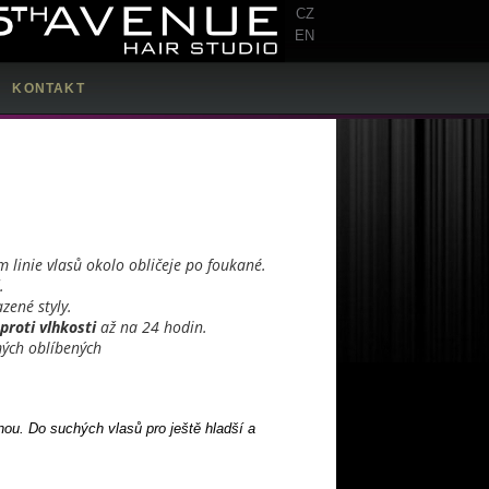
CZ
EN
KONTAKT
m linie vlasů okolo obličeje po foukané.
.
zené styly.
proti vlhkosti
až na 24 hodin.
mých oblíbených
nou. Do suchých vlasů pro ještě hladší a