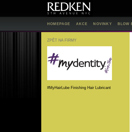
HOMEPAGE
AKCE
NOVINKY
BLOW 
ZPĚT NA FIRMY
#MyHairLube Finishing Hair Lubricant